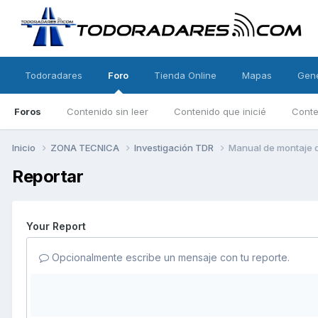
Todoradares
Foro
Tienda Online
Mapas
Gen
Foros
Contenido sin leer
Contenido que inicié
Conte
Inicio
ZONA TECNICA
Investigación TDR
Manual de montaje de
Reportar
Your Report
Opcionalmente escribe un mensaje con tu reporte.