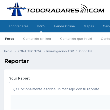
Todoradares
Foro
Tienda Online
Mapas
Gen
Foros
Contenido sin leer
Contenido que inicié
Conte
Inicio
ZONA TECNICA
Investigación TDR
Cono FH
Reportar
Your Report
Opcionalmente escribe un mensaje con tu reporte.