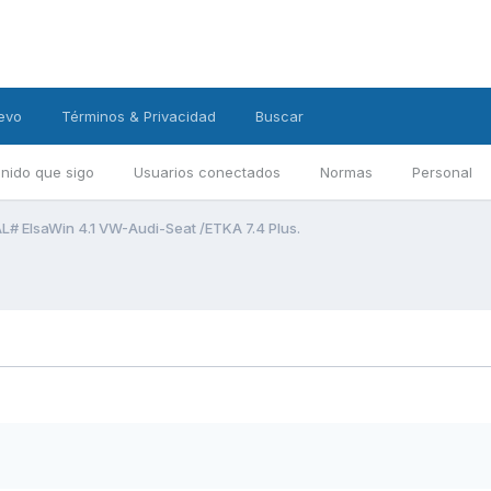
evo
Términos & Privacidad
Buscar
nido que sigo
Usuarios conectados
Normas
Personal
L# ElsaWin 4.1 VW-Audi-Seat /ETKA 7.4 Plus.