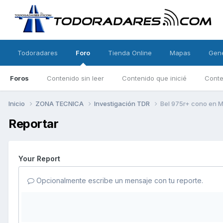
Todoradares
Foro
Tienda Online
Mapas
Gen
Foros
Contenido sin leer
Contenido que inicié
Conte
Inicio
ZONA TECNICA
Investigación TDR
Bel 975r+ cono en M
Reportar
Your Report
Opcionalmente escribe un mensaje con tu reporte.