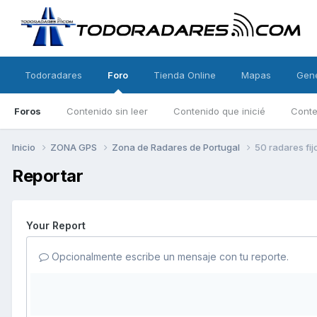
Todoradares
Foro
Tienda Online
Mapas
Gen
Foros
Contenido sin leer
Contenido que inicié
Conte
Inicio
ZONA GPS
Zona de Radares de Portugal
50 radares fi
Reportar
Your Report
Opcionalmente escribe un mensaje con tu reporte.