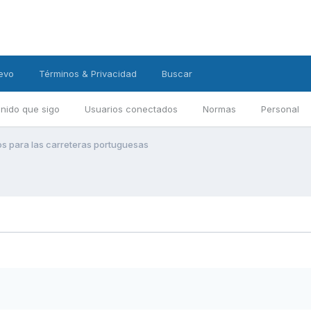
evo
Términos & Privacidad
Buscar
nido que sigo
Usuarios conectados
Normas
Personal
jos para las carreteras portuguesas