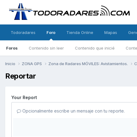
Todoradares
Foro
Tienda Online
Mapas
Gen
Foros
Contenido sin leer
Contenido que inicié
Conte
Inicio
ZONA GPS
Zona de Radares MÓVILES: Avistamientos.
C
Reportar
Your Report
Opcionalmente escribe un mensaje con tu reporte.