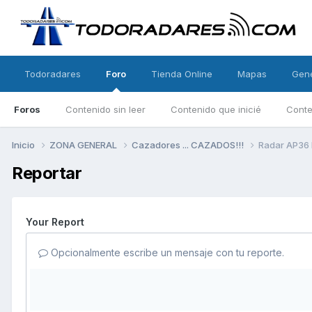
Todoradares
Foro
Tienda Online
Mapas
Gen
Foros
Contenido sin leer
Contenido que inicié
Conte
Inicio
ZONA GENERAL
Cazadores ... CAZADOS!!!
Radar AP36
Reportar
Your Report
Opcionalmente escribe un mensaje con tu reporte.