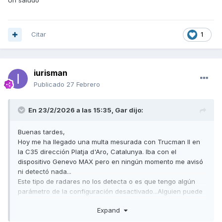
Un saludo
Citar
1
iurisman
Publicado
27 Febrero
En 23/2/2026 a las 15:35,
Gar
dijo:
Buenas tardes,
Hoy me ha llegado una multa mesurada con Trucman II en
la C35 dirección Platja d'Aro, Catalunya. Iba con el
dispositivo Genevo MAX pero en ningún momento me avisó
ni detectó nada...
Este tipo de radares no los detecta o es que tengo algún
parámetro de la configuración desactivado...Alguien puede
ayudarme a resolver esa duda?
Expand
Gràcias!