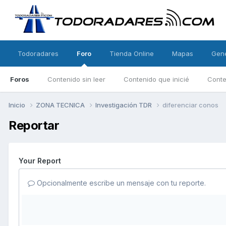
Todoradares
Foro
Tienda Online
Mapas
Gen
Foros
Contenido sin leer
Contenido que inicié
Conte
Inicio
ZONA TECNICA
Investigación TDR
diferenciar conos
Reportar
Your Report
Opcionalmente escribe un mensaje con tu reporte.