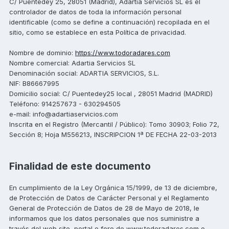
C/ Puentedey 25, 28051 (Madrid), Adartia Servicios SL es el
controlador de datos de toda la información personal
identificable (como se define a continuación) recopilada en el
sitio, como se establece en esta Política de privacidad.
Nombre de dominio:
https://www.todoradares.com
Nombre comercial: Adartia Servicios SL
Denominación social: ADARTIA SERVICIOS, S.L.
NIF: B86667995
Domicilio social: C/ Puentedey25 local , 28051 Madrid (MADRID)
Teléfono: 914257673 - 630294505
e-mail: info@adartiaservicios.com
Inscrita en el Registro (Mercantil / Público): Tomo 30903; Folio 72,
Sección 8; Hoja M556213, INSCRIPCION 1ª DE FECHA 22-03-2013
Finalidad de este documento
En cumplimiento de la Ley Orgánica 15/1999, de 13 de diciembre,
de Protección de Datos de Carácter Personal y el Reglamento
General de Protección de Datos de 28 de Mayo de 2018, le
informamos que los datos personales que nos suministre a
través del web site, portal o foro de www.todoradares.com o