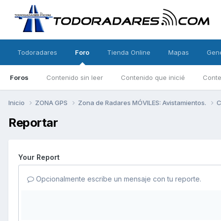
Todoradares
Foro
Tienda Online
Mapas
Gen
Foros
Contenido sin leer
Contenido que inicié
Conte
Inicio
ZONA GPS
Zona de Radares MÓVILES: Avistamientos.
C
Reportar
Your Report
Opcionalmente escribe un mensaje con tu reporte.