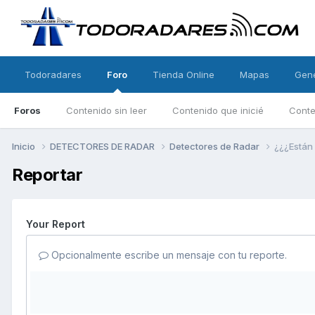
Todoradares
Foro
Tienda Online
Mapas
Gen
Foros
Contenido sin leer
Contenido que inicié
Conte
Inicio
DETECTORES DE RADAR
Detectores de Radar
¿¿¿Están 
Reportar
Your Report
Opcionalmente escribe un mensaje con tu reporte.