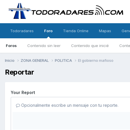
Todoradares
Foro
Tienda Online
Mapas
Gen
Foros
Contenido sin leer
Contenido que inicié
Conte
Inicio
ZONA GENERAL
POLITICA
El gobierno mafioso
Reportar
Your Report
Opcionalmente escribe un mensaje con tu reporte.