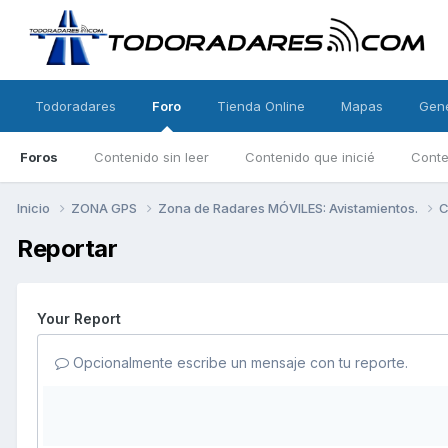
Todoradares
Foro
Tienda Online
Mapas
Gen
Foros
Contenido sin leer
Contenido que inicié
Conte
Inicio
ZONA GPS
Zona de Radares MÓVILES: Avistamientos.
C
Reportar
Your Report
Opcionalmente escribe un mensaje con tu reporte.