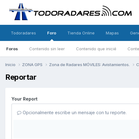
Todoradares
Foro
Tienda Online
Mapas
Gen
Foros
Contenido sin leer
Contenido que inicié
Conte
Inicio
ZONA GPS
Zona de Radares MÓVILES: Avistamientos.
C
Reportar
Your Report
Opcionalmente escribe un mensaje con tu reporte.