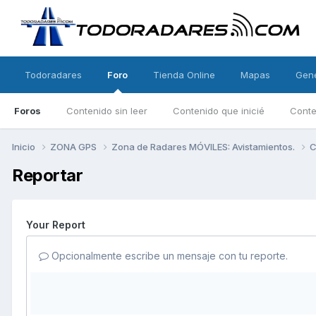
Todoradares
Foro
Tienda Online
Mapas
Gen
Foros
Contenido sin leer
Contenido que inicié
Conte
Inicio
ZONA GPS
Zona de Radares MÓVILES: Avistamientos.
C
Reportar
Your Report
Opcionalmente escribe un mensaje con tu reporte.