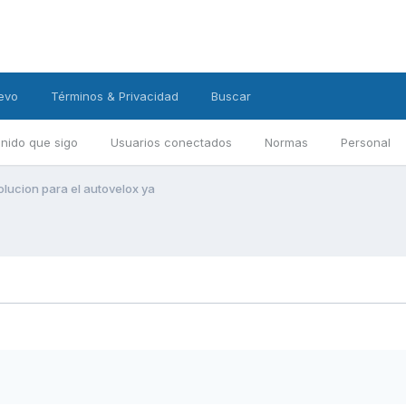
evo
Términos & Privacidad
Buscar
nido que sigo
Usuarios conectados
Normas
Personal
olucion para el autovelox ya