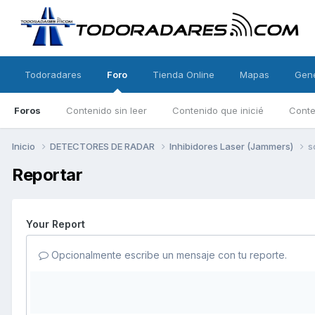
Todoradares
Foro
Tienda Online
Mapas
Gen
Foros
Contenido sin leer
Contenido que inicié
Conte
Inicio
DETECTORES DE RADAR
Inhibidores Laser (Jammers)
s
Reportar
Your Report
Opcionalmente escribe un mensaje con tu reporte.