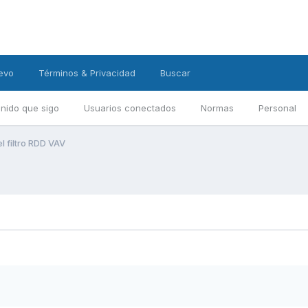
evo
Términos & Privacidad
Buscar
nido que sigo
Usuarios conectados
Normas
Personal
l filtro RDD VAV