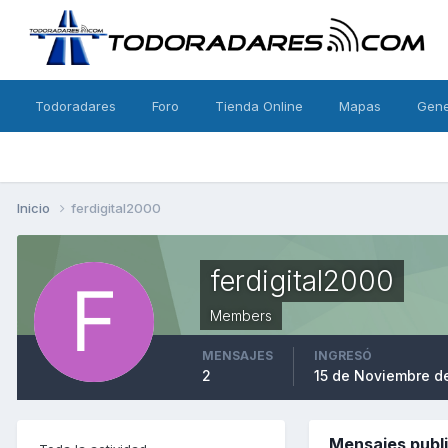
Todoradares
Foro
Tienda Online
Mapas
Gen
Inicio
ferdigital2000
ferdigital2000
Members
MENSAJES
INGRESÓ
2
15 de Noviembre d
Mensajes publi