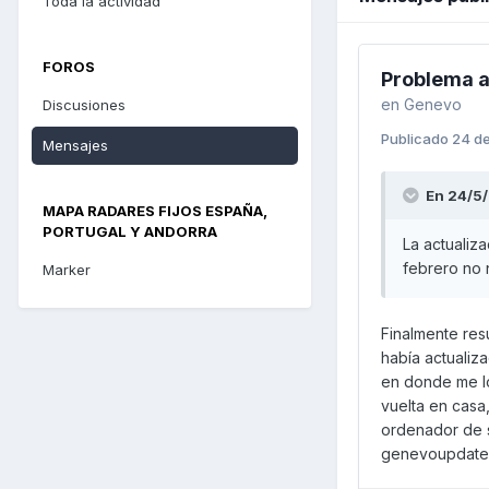
Toda la actividad
FOROS
Problema a
en
Genevo
Discusiones
Publicado
24 d
Mensajes
En 24/5/
MAPA RADARES FIJOS ESPAÑA,
PORTUGAL Y ANDORRA
La actualiza
febrero no n
Marker
Finalmente res
había actualiz
en donde me lo
vuelta en casa
ordenador de so
genevoupdater