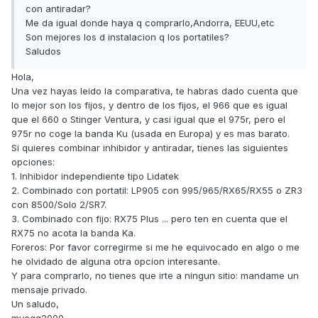
con antiradar?
Me da igual donde haya q comprarlo,Andorra, EEUU,etc
Son mejores los d instalacion q los portatiles?
Saludos
Hola,
Una vez hayas leido la comparativa, te habras dado cuenta que
lo mejor son los fijos, y dentro de los fijos, el 966 que es igual
que el 660 o Stinger Ventura, y casi igual que el 975r, pero el
975r no coge la banda Ku (usada en Europa) y es mas barato.
Si quieres combinar inhibidor y antiradar, tienes las siguientes
opciones:
1. Inhibidor independiente tipo Lidatek
2. Combinado con portatil: LP905 con 995/965/RX65/RX55 o ZR3
con 8500/Solo 2/SR7.
3. Combinado con fijo: RX75 Plus ... pero ten en cuenta que el
RX75 no acota la banda Ka.
Foreros: Por favor corregirme si me he equivocado en algo o me
he olvidado de alguna otra opcion interesante.
Y para comprarlo, no tienes que irte a ningun sitio: mandame un
mensaje privado.
Un saludo,