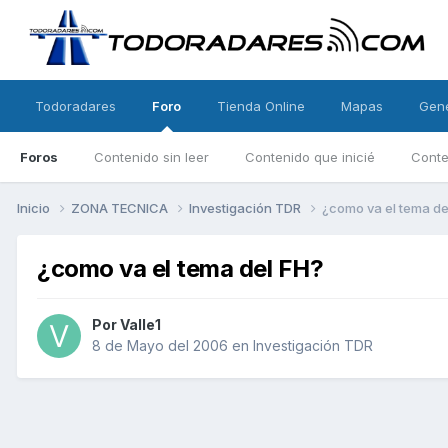
Todoradares
Foro
Tienda Online
Mapas
Gen
Foros
Contenido sin leer
Contenido que inicié
Conte
Inicio
ZONA TECNICA
Investigación TDR
¿como va el tema de
¿como va el tema del FH?
Por
Valle1
8 de Mayo del 2006
en
Investigación TDR