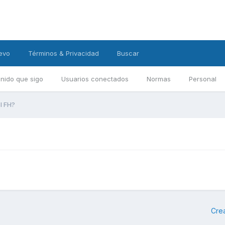
evo
Términos & Privacidad
Buscar
nido que sigo
Usuarios conectados
Normas
Personal
l FH?
Cre