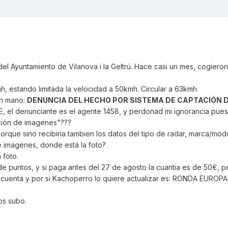
el Ayuntamiento de Vilanova i la Geltrú. Hace casi un mes, cogiero
kmh, estando limitada la velocidad a 50kmh. Circular a 63kmh.
en mano:
DENUNCIA DEL HECHO POR SISTEMA DE CAPTACIÓN D
VE, el denunciante es el agente 1458, y perdonad mi ignorancia pue
ción de imagenes"???
 porque sino recibiria tambien los datos del tipo de radar, marca/mod
e imagenes, donde está la foto?
 foto.
de puntos, y si paga antes del 27 de agosto la cuantia es de 50€,
en cuenta y por si Kachoperro lo quiere actualizar es: RONDA EUROP
os subo.