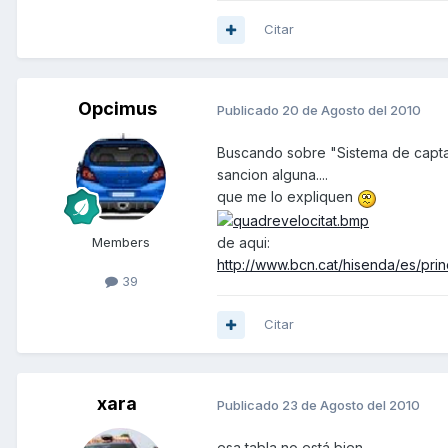
Citar
Opcimus
Publicado
20 de Agosto del 2010
Buscando sobre "Sistema de captac
sancion alguna....
que me lo expliquen
de aqui:
Members
http://www.bcn.cat/hisenda/es/princ
39
Citar
xara
Publicado
23 de Agosto del 2010
esa tabla no está bien,