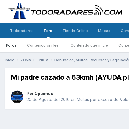
Todoradares
Foro
Tienda Online
Mapas
Gen
Foros
Contenido sin leer
Contenido que inicié
Conte
Inicio
ZONA TECNICA
Denuncias, Multas, Recursos y Legislaci
Mi padre cazado a 63kmh (AYUDA pl
Por
Opcimus
20 de Agosto del 2010
en
Multas por exceso de Velo