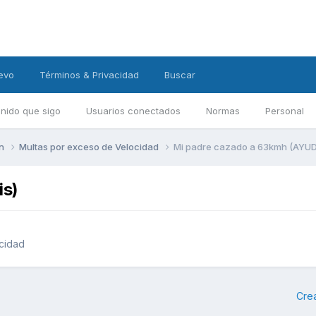
evo
Términos & Privacidad
Buscar
nido que sigo
Usuarios conectados
Normas
Personal
ón
Multas por exceso de Velocidad
Mi padre cazado a 63kmh (AYUDA
is)
cidad
Cre