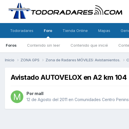
Todoradares
Foro
Tienda Online
Mapas
Gen
Foros
Contenido sin leer
Contenido que inicié
Conte
Inicio
ZONA GPS
Zona de Radares MÓVILES: Avistamientos.
C
Avistado AUTOVELOX en A2 km 104
Por
mall
12 de Agosto del 2011
en
Comunidades Centro Penins