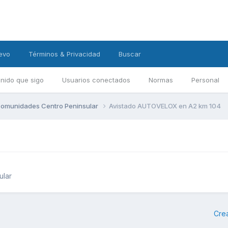
evo
Términos & Privacidad
Buscar
nido que sigo
Usuarios conectados
Normas
Personal
omunidades Centro Peninsular
Avistado AUTOVELOX en A2 km 104
ular
Cre