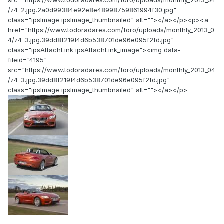
src="https://www.todoradares.com/foro/uploads/monthly_2013_04
/z4-2.jpg.2a0d99384e92e8e48998759861994f30.jpg"
class="ipsImage ipsImage_thumbnailed" alt=""></a></p><p><a
href="https://www.todoradares.com/foro/uploads/monthly_2013_0
4/z4-3.jpg.39dd8f219f4d6b538701de96e095f2fd.jpg"
class="ipsAttachLink ipsAttachLink_image"><img data-
fileid="4195"
src="https://www.todoradares.com/foro/uploads/monthly_2013_04
/z4-3.jpg.39dd8f219f4d6b538701de96e095f2fd.jpg"
class="ipsImage ipsImage_thumbnailed" alt=""></a></p>