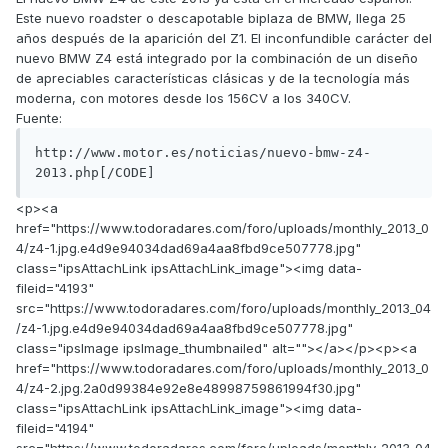
Este nuevo roadster o descapotable biplaza de BMW, llega 25
años después de la aparición del Z1. El inconfundible carácter del
nuevo BMW Z4 está integrado por la combinación de un diseño
de apreciables características clásicas y de la tecnología más
moderna, con motores desde los 156CV a los 340CV.
Fuente:
http://www.motor.es/noticias/nuevo-bmw-z4-
2013.php[/CODE]
<p><a
href="https://www.todoradares.com/foro/uploads/monthly_2013_0
4/z4-1.jpg.e4d9e94034dad69a4aa8fbd9ce507778.jpg"
class="ipsAttachLink ipsAttachLink_image"><img data-
fileid="4193"
src="https://www.todoradares.com/foro/uploads/monthly_2013_04
/z4-1.jpg.e4d9e94034dad69a4aa8fbd9ce507778.jpg"
class="ipsImage ipsImage_thumbnailed" alt=""></a></p><p><a
href="https://www.todoradares.com/foro/uploads/monthly_2013_0
4/z4-2.jpg.2a0d99384e92e8e48998759861994f30.jpg"
class="ipsAttachLink ipsAttachLink_image"><img data-
fileid="4194"