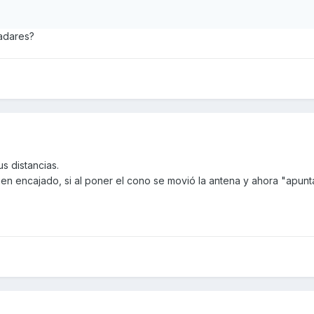
adares?
s distancias.
n encajado, si al poner el cono se movió la antena y ahora "apunta"