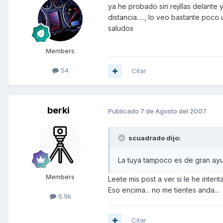
ya he probado sin rejillas delante
distancia....., lo veo bastante poco uti
saludos
Members
54
Citar
berki
Publicado
7 de Agosto del 2007
scuadrado dijo:
La tuya tampoco es de gran ayu
Members
Leete mis post a ver si le he inte
Eso encima... no me tientes anda...
6.9k
Citar