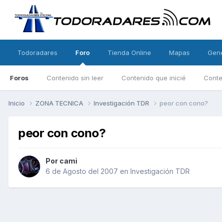
Todoradares
Foro
Tienda Online
Mapas
Gen
Foros
Contenido sin leer
Contenido que inicié
Conte
Inicio
ZONA TECNICA
Investigación TDR
peor con cono?
peor con cono?
Por
cami
6 de Agosto del 2007
en
Investigación TDR