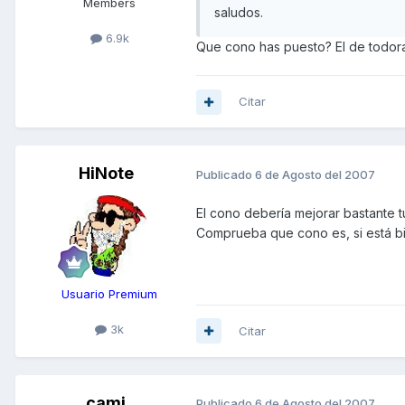
Members
saludos.
6.9k
Que cono has puesto? El de todor
Citar
HiNote
Publicado
6 de Agosto del 2007
El cono debería mejorar bastante tu
Comprueba que cono es, si está bie
Usuario Premium
3k
Citar
cami
Publicado
6 de Agosto del 2007