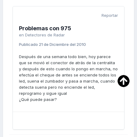
Reportar
Problemas con 975
en
Detectores de Radar
Publicado
21 de Diciembre del 2010
Después de una semana todo bien, hoy parece
que se movió el conector de atrás de la centralita
y después de esto cuando lo pongo en marcha, no
efectúa el cheque de antes se enciende todos los
led, suena el zumbador y pasa a marcha, cuando
detecta suena pero no enciende el led,
reprogramo y sigue igual
¿Qué puede pasar?