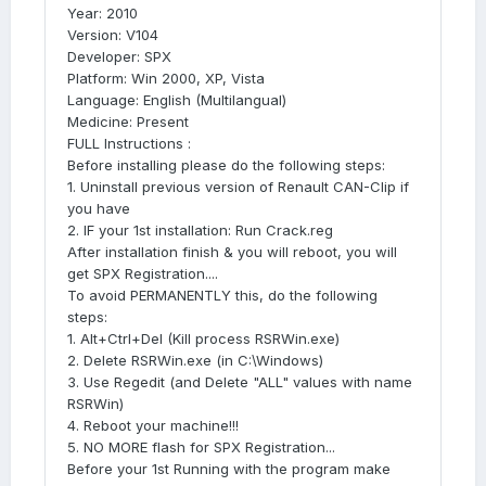
Year: 2010
Version: V104
Developer: SPX
Platform: Win 2000, XP, Vista
Language: English (Multilangual)
Medicine: Present
FULL Instructions :
Before installing please do the following steps:
1. Uninstall previous version of Renault CAN-Clip if
you have
2. IF your 1st installation: Run Crack.reg
After installation finish & you will reboot, you will
get SPX Registration....
To avoid PERMANENTLY this, do the following
steps:
1. Alt+Ctrl+Del (Kill process RSRWin.exe)
2. Delete RSRWin.exe (in C:\Windows)
3. Use Regedit (and Delete "ALL" values with name
RSRWin)
4. Reboot your machine!!!
5. NO MORE flash for SPX Registration...
Before your 1st Running with the program make