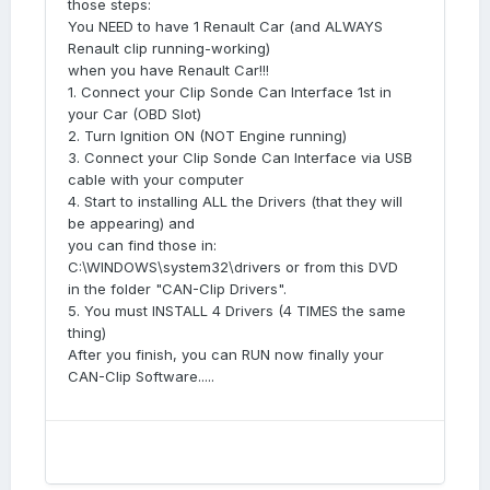
those steps:
You NEED to have 1 Renault Car (and ALWAYS
Renault clip running-working)
when you have Renault Car!!!
1. Connect your Clip Sonde Can Interface 1st in
your Car (OBD Slot)
2. Turn Ignition ON (NOT Engine running)
3. Connect your Clip Sonde Can Interface via USB
cable with your computer
4. Start to installing ALL the Drivers (that they will
be appearing) and
you can find those in:
C:\WINDOWS\system32\drivers or from this DVD
in the folder "CAN-Clip Drivers".
5. You must INSTALL 4 Drivers (4 TIMES the same
thing)
After you finish, you can RUN now finally your
CAN-Clip Software.....