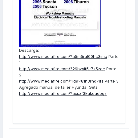
Descarga:
http://www.mediafire.com/?a5m5ral00hc3jmu
Parte
1
http://www.mediafire.com/?29bzvit5k7z5zae
Parte
2
http://www.mediafire.com/?id9x81n3rhq7lfz
Parte 3
Agregado manual de taller Hyundai Getz
http://www.mediafire.com/?axsxf3kukeaebgz