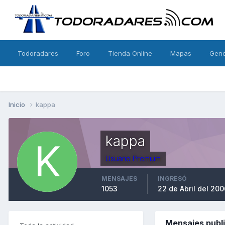
Todoradares
Foro
Tienda Online
Mapas
Gen
Inicio
kappa
kappa
Usuario Premium
MENSAJES
INGRESÓ
1053
22 de Abril del 200
Mensajes publ