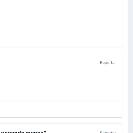
Reportar
s y ganando menos"
Reportar