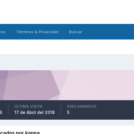
evo
Términos & Privacidad
Buscar
ÚLTIMA VISITA
DÍAS GANADOS
6
17 de Abril del 2018
5
icados por kappa