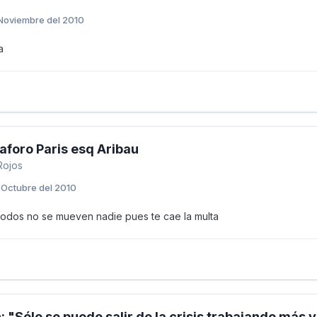
Noviembre del 2010
a
foro Paris esq Aribau
Rojos
 Octubre del 2010
odos no se mueven nadie pues te cae la multa
n: "Sólo se puede salir de la crisis trabajando má