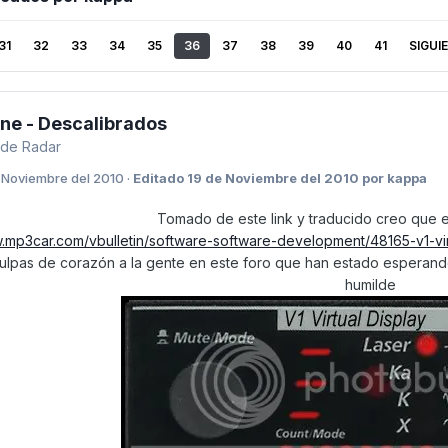
31
32
33
34
35
36
37
38
39
40
41
SIGUI
one - Descalibrados
 de Radar
 Noviembre del 2010
·
Editado
19 de Noviembre del 2010
por kappa
Tomado de este link y traducido creo que e
w.mp3car.com/vbulletin/software-software-development/48165-v1-vir
culpas de corazón a la gente en este foro que han estado esperando 
humilde