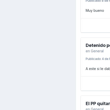
Publicado
8 de 
Muy bueno
Detenido po
en
General
Publicado
4 de 
A este si le d
El PP quita
en
General