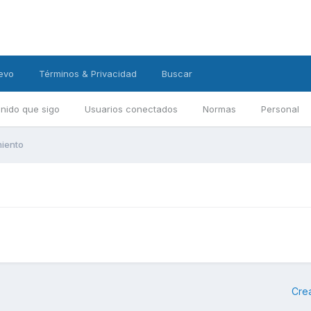
evo
Términos & Privacidad
Buscar
nido que sigo
Usuarios conectados
Normas
Personal
iento
Cre