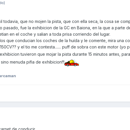
do)
il todavia, que no mojen la pista, que con ella seca, la cosa se comp
pasado, fue la exhibicion de la GC en Baiona, en la que a parte de 
ian en el coche y salian a toda prisa corriendo del lugar.
 los que conducian los coches de la huída y le comente, mira una c
0CV?? y el tio me contesta....... puff de sobra con este motor (yo pe
xhibicion tuvieron que mojar la pista durante 15 minutos antes, par
sino menuda pifia de exhibicion!!!
arcaman
carnet de conducir