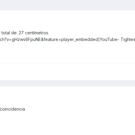
total de: 27 centímetros.
tch?v=gHzws6FpuNE&feature=player_embedded]YouTube- Tightest p
 coincidencia