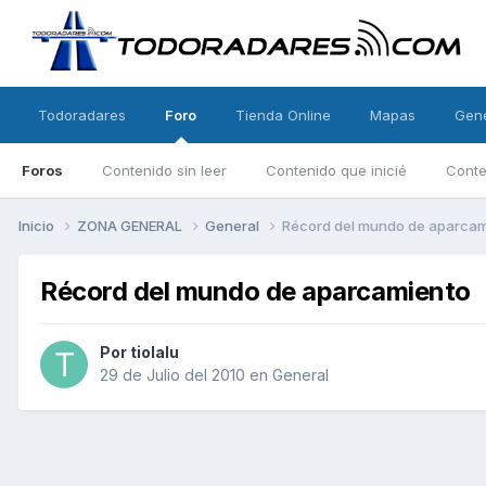
Todoradares
Foro
Tienda Online
Mapas
Gen
Foros
Contenido sin leer
Contenido que inicié
Conte
Inicio
ZONA GENERAL
General
Récord del mundo de aparcam
Récord del mundo de aparcamiento
Por
tiolalu
29 de Julio del 2010
en
General