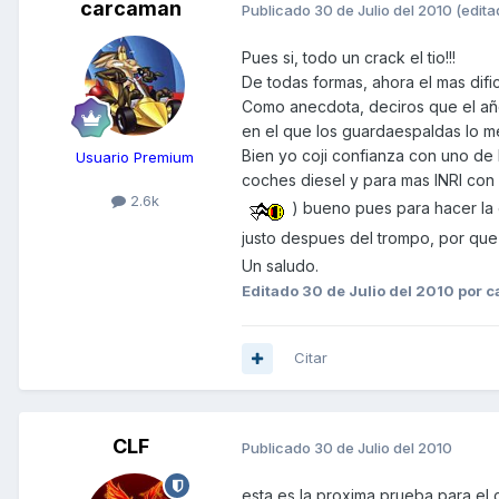
carcaman
Publicado
30 de Julio del 2010
(edita
Pues si, todo un crack el tio!!!
De todas formas, ahora el mas dific
Como anecdota, deciros que el año 
en el que los guardaespaldas lo met
Bien yo coji confianza con uno de
Usuario Premium
coches diesel y para mas INRI con 15
2.6k
) bueno pues para hacer la e
justo despues del trompo, por que 
Un saludo.
Editado
30 de Julio del 2010
por c
Citar
CLF
Publicado
30 de Julio del 2010
esta es la proxima prueba para el 