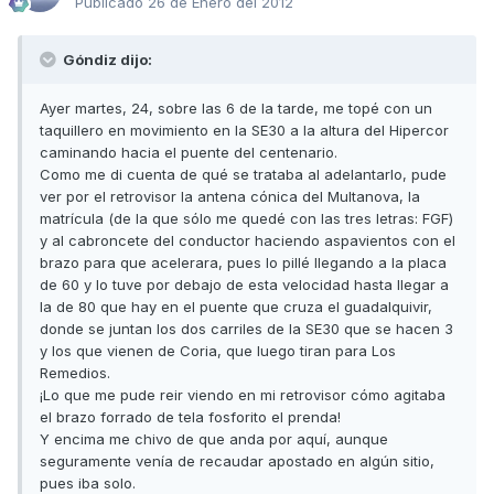
Publicado
26 de Enero del 2012
Góndiz dijo:
Ayer martes, 24, sobre las 6 de la tarde, me topé con un
taquillero en movimiento en la SE30 a la altura del Hipercor
caminando hacia el puente del centenario.
Como me di cuenta de qué se trataba al adelantarlo, pude
ver por el retrovisor la antena cónica del Multanova, la
matrícula (de la que sólo me quedé con las tres letras: FGF)
y al cabroncete del conductor haciendo aspavientos con el
brazo para que acelerara, pues lo pillé llegando a la placa
de 60 y lo tuve por debajo de esta velocidad hasta llegar a
la de 80 que hay en el puente que cruza el guadalquivir,
donde se juntan los dos carriles de la SE30 que se hacen 3
y los que vienen de Coria, que luego tiran para Los
Remedios.
¡Lo que me pude reir viendo en mi retrovisor cómo agitaba
el brazo forrado de tela fosforito el prenda!
Y encima me chivo de que anda por aquí, aunque
seguramente venía de recaudar apostado en algún sitio,
pues iba solo.