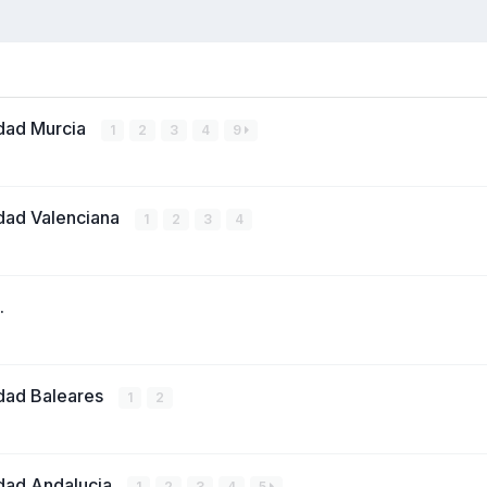
idad Murcia
1
2
3
4
9
dad Valenciana
1
2
3
4
.
idad Baleares
1
2
idad Andalucia
1
2
3
4
5