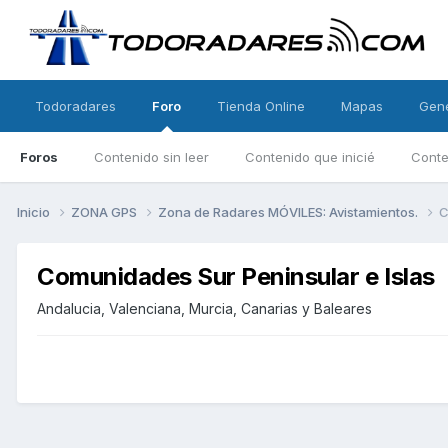
Todoradares
Foro
Tienda Online
Mapas
Gen
Foros
Contenido sin leer
Contenido que inicié
Conte
Inicio
ZONA GPS
Zona de Radares MÓVILES: Avistamientos.
C
Comunidades Sur Peninsular e Islas
Andalucia, Valenciana, Murcia, Canarias y Baleares