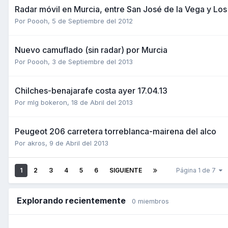
Radar móvil en Murcia, entre San José de la Vega y Los
Por
Poooh
,
5 de Septiembre del 2012
Nuevo camuflado (sin radar) por Murcia
Por
Poooh
,
3 de Septiembre del 2013
Chilches-benajarafe costa ayer 17.04.13
Por
mlg bokeron
,
18 de Abril del 2013
Peugeot 206 carretera torreblanca-mairena del alco
Por
akros
,
9 de Abril del 2013
1
2
3
4
5
6
SIGUIENTE
Página 1 de 7
Explorando recientemente
0 miembros