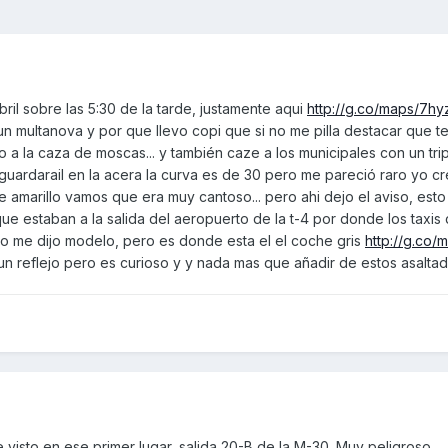
ril sobre las 5:30 de la tarde, justamente aqui
http://g.co/maps/7hy
n multanova y por que llevo copi que si no me pilla destacar que te
o a la caza de moscas... y también caze a los municipales con un tr
guardarail en la acera la curva es de 30 pero me pareció raro yo 
amarillo vamos que era muy cantoso... pero ahi dejo el aviso, esto f
que estaban a la salida del aeropuerto de la t-4 por donde los taxi
o me dijo modelo, pero es donde esta el el coche gris
http://g.co/
s un reflejo pero es curioso y y nada mas que añadir de estos asaltado
 visto en ese primer lugar, salida 20-B de la M-30. Muy peligroso.