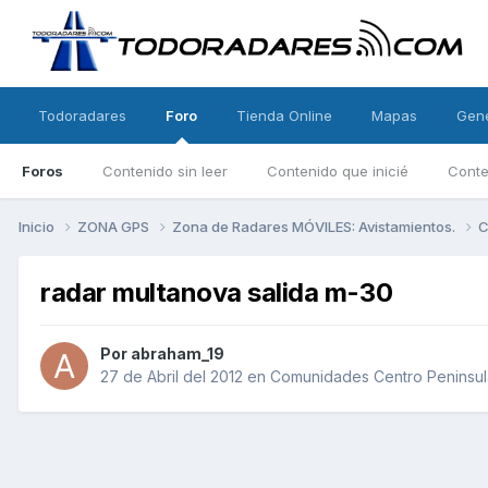
Todoradares
Foro
Tienda Online
Mapas
Gen
Foros
Contenido sin leer
Contenido que inicié
Conte
Inicio
ZONA GPS
Zona de Radares MÓVILES: Avistamientos.
C
radar multanova salida m-30
Por
abraham_19
27 de Abril del 2012
en
Comunidades Centro Peninsul