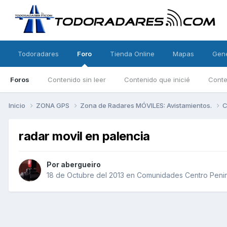
Todoradares
Foro
Tienda Online
Mapas
Gen
Foros
Contenido sin leer
Contenido que inicié
Conte
Inicio
ZONA GPS
Zona de Radares MÓVILES: Avistamientos.
C
radar movil en palencia
Por
abergueiro
18 de Octubre del 2013
en
Comunidades Centro Penin