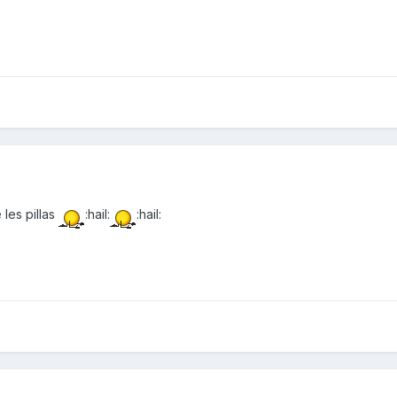
les pillas
:hail:
:hail: