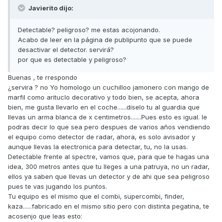
Javierito dijo:
Detectable? peligroso? me estas acojonando.
Acabo de leer en la página de publipunto que se puede
desactivar el detector. servirá?
por que es detectable y peligroso?
Buenas , te rrespondo
¿servira ? no Yo homologo un cuchilloo jamonero con mango de
marfil como arituclo decorativo y todo bien, se acepta, ahora
bien, me gusta llevarlo en el coche......diselo tu al guardia que
llevas un arma blanca de x centimetros.......Pues esto es igual. le
podras decir lo que sea pero despues de varios años vendiendo
el equipo como detector de radar, ahora, es solo avisador y
aunque llevas la electronica para detectar, tu, no la usas.
Detectable frente al spectre, vamos que, para que te hagas una
idea, 300 metros antes que tu lleges a una patruya, no un radar,
ellos ya saben que llevas un detector y de ahi que sea peligroso
pues te vas jugando los puntos.
Tu equipo es el mismo que el combi, supercombi, finder,
kaza......fabricado en el mismo sitio pero con distinta pegatina, te
acosenjo que leas esto: