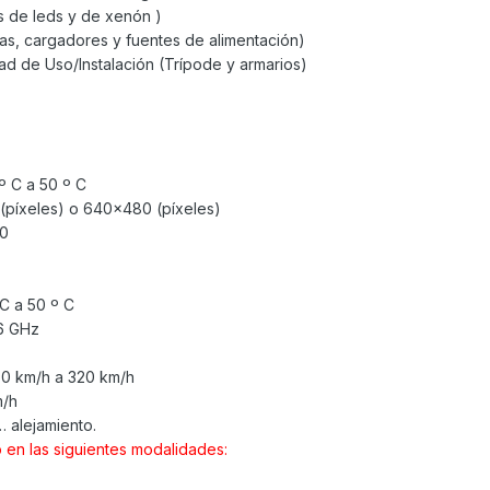
s de leds y de xenón )
ías, cargadores y fuentes de alimentación)
ad de Uso/Instalación (Trípode y armarios)
º C a 50 º C
píxeles) o 640x480 (píxeles)
00
C a 50 º C
26 GHz
0 km/h a 320 km/h
m/h
 alejamiento.
 en las siguientes modalidades: