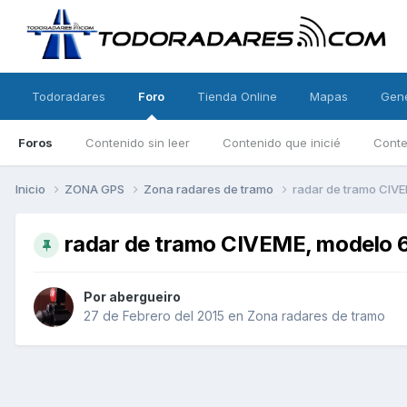
Todoradares
Foro
Tienda Online
Mapas
Gen
Foros
Contenido sin leer
Contenido que inicié
Conte
Inicio
ZONA GPS
Zona radares de tramo
radar de tramo CIV
radar de tramo CIVEME, modelo
Por
abergueiro
27 de Febrero del 2015
en
Zona radares de tramo