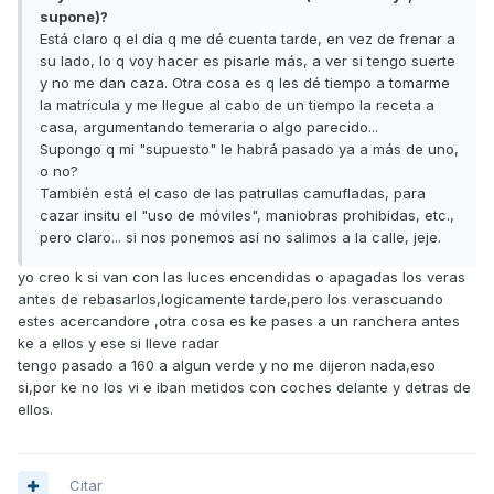
supone)?
Está claro q el día q me dé cuenta tarde, en vez de frenar a
su lado, lo q voy hacer es pisarle más, a ver si tengo suerte
y no me dan caza. Otra cosa es q les dé tiempo a tomarme
la matrícula y me llegue al cabo de un tiempo la receta a
casa, argumentando temeraria o algo parecido...
Supongo q mi "supuesto" le habrá pasado ya a más de uno,
o no?
También está el caso de las patrullas camufladas, para
cazar insitu el "uso de móviles", maniobras prohibidas, etc.,
pero claro... si nos ponemos así no salimos a la calle, jeje.
yo creo k si van con las luces encendidas o apagadas los veras
antes de rebasarlos,logicamente tarde,pero los verascuando
estes acercandore ,otra cosa es ke pases a un ranchera antes
ke a ellos y ese si lleve radar
tengo pasado a 160 a algun verde y no me dijeron nada,eso
si,por ke no los vi e iban metidos con coches delante y detras de
ellos.
Citar