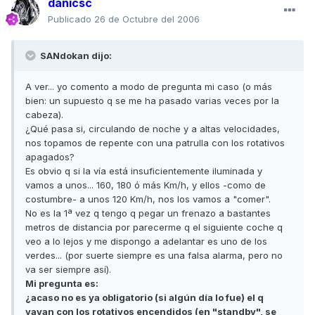
danicsc
Publicado
26 de Octubre del 2006
SANdokan dijo:
A ver... yo comento a modo de pregunta mi caso (o más
bien: un supuesto q se me ha pasado varias veces por la
cabeza).
¿Qué pasa si, circulando de noche y a altas velocidades,
nos topamos de repente con una patrulla con los rotativos
apagados?
Es obvio q si la vía está insuficientemente iluminada y
vamos a unos... 160, 180 ó más Km/h, y ellos -como de
costumbre- a unos 120 Km/h, nos los vamos a "comer".
No es la 1ª vez q tengo q pegar un frenazo a bastantes
metros de distancia por parecerme q el siguiente coche q
veo a lo lejos y me dispongo a adelantar es uno de los
verdes... (por suerte siempre es una falsa alarma, pero no
va ser siempre así).
Mi pregunta es:
¿acaso no es ya obligatorio (si algún día lo fue) el q
vayan con los rotativos encendidos (en "standby", se