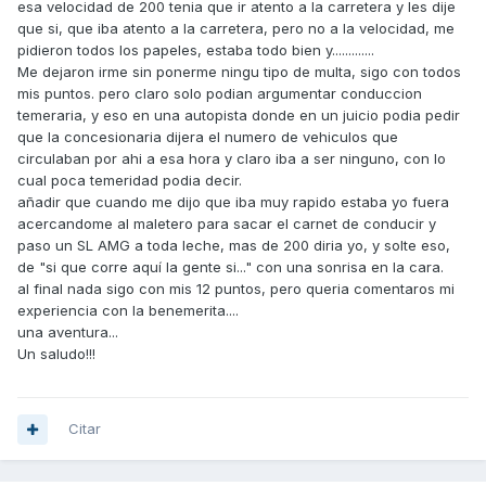
esa velocidad de 200 tenia que ir atento a la carretera y les dije
que si, que iba atento a la carretera, pero no a la velocidad, me
pidieron todos los papeles, estaba todo bien y.............
Me dejaron irme sin ponerme ningu tipo de multa, sigo con todos
mis puntos. pero claro solo podian argumentar conduccion
temeraria, y eso en una autopista donde en un juicio podia pedir
que la concesionaria dijera el numero de vehiculos que
circulaban por ahi a esa hora y claro iba a ser ninguno, con lo
cual poca temeridad podia decir.
añadir que cuando me dijo que iba muy rapido estaba yo fuera
acercandome al maletero para sacar el carnet de conducir y
paso un SL AMG a toda leche, mas de 200 diria yo, y solte eso,
de "si que corre aquí la gente si..." con una sonrisa en la cara.
al final nada sigo con mis 12 puntos, pero queria comentaros mi
experiencia con la benemerita....
una aventura...
Un saludo!!!
Citar