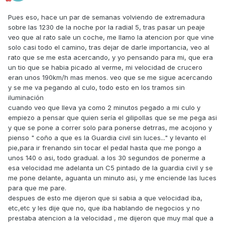
Pues eso, hace un par de semanas volviendo de extremadura
sobre las 1230 de la noche por la radial 5, tras pasar un peaje
veo que al rato sale un coche, me llamo la atencion por que vine
solo casi todo el camino, tras dejar de darle importancia, veo al
rato que se me esta acercando, y yo pensando para mi, que era
un tio que se habia picado al verme, mi velocidad de crucero
eran unos 190km/h mas menos. veo que se me sigue acercando
y se me va pegando al culo, todo esto en los tramos sin
iluminación
cuando veo que lleva ya como 2 minutos pegado a mi culo y
empiezo a pensar que quien sería el gilipollas que se me pega asi
y que se pone a correr solo para ponerse detrras, me acojono y
pienso " coño a que es la Guardia civil sin luces..." y levanto el
pie,para ir frenando sin tocar el pedal hasta que me pongo a
unos 140 o asi, todo gradual. a los 30 segundos de ponerme a
esa velocidad me adelanta un C5 pintado de la guardia civil y se
me pone delante, aguanta un minuto asi, y me enciende las luces
para que me pare.
despues de esto me dijeron que si sabia a que velocidad iba,
etc,etc y les dije que no, que iba hablando de negocios y no
prestaba atencion a la velocidad , me dijeron que muy mal que a