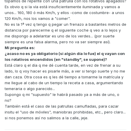
topamos de repente con una patrulla con los rotativos apagados?
Es obvio q si la vía está insuficientemente iluminada y vamos a
unos... 160, 180 ó más Km/h, y ellos -como de costumbre- a unos
120 Km/h, nos los vamos a "comer".
No es la 1ª vez q tengo q pegar un frenazo a bastantes metros de
distancia por parecerme q el siguiente coche q veo a lo lejos y
me dispongo a adelantar es uno de los verdes... (por suerte
siempre es una falsa alarma, pero no va ser siempre así).
Mi pregunta es:
¿acaso no es ya obligatorio (si algún día lo fue) el q vayan con
los rotativos encendidos (en "standby", se supone)?
Está claro q el día q me dé cuenta tarde, en vez de frenar a su
lado, lo q voy hacer es pisarle más, a ver si tengo suerte y no me
dan caza. Otra cosa es q les dé tiempo a tomarme la matrícula y
me llegue al cabo de un tiempo la receta a casa, argumentando
temeraria o algo parecido...
Supongo q mi "supuesto" le habrá pasado ya a más de uno, o
no?
También está el caso de las patrullas camufladas, para cazar
insitu el "uso de móviles", maniobras prohibidas, etc., pero claro...
si nos ponemos así no salimos a la calle, jeje.