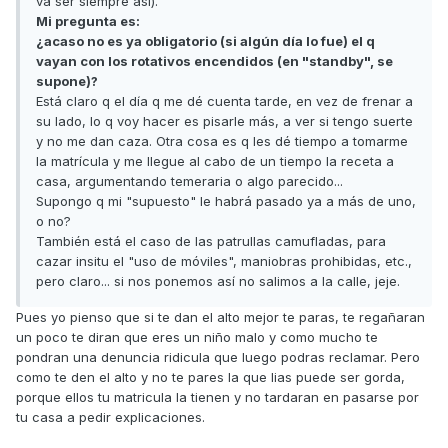
va ser siempre así).
Mi pregunta es:
¿acaso no es ya obligatorio (si algún día lo fue) el q
vayan con los rotativos encendidos (en "standby", se
supone)?
Está claro q el día q me dé cuenta tarde, en vez de frenar a
su lado, lo q voy hacer es pisarle más, a ver si tengo suerte
y no me dan caza. Otra cosa es q les dé tiempo a tomarme
la matrícula y me llegue al cabo de un tiempo la receta a
casa, argumentando temeraria o algo parecido...
Supongo q mi "supuesto" le habrá pasado ya a más de uno,
o no?
También está el caso de las patrullas camufladas, para
cazar insitu el "uso de móviles", maniobras prohibidas, etc.,
pero claro... si nos ponemos así no salimos a la calle, jeje.
Pues yo pienso que si te dan el alto mejor te paras, te regañaran
un poco te diran que eres un niño malo y como mucho te
pondran una denuncia ridicula que luego podras reclamar. Pero
como te den el alto y no te pares la que lias puede ser gorda,
porque ellos tu matricula la tienen y no tardaran en pasarse por
tu casa a pedir explicaciones.