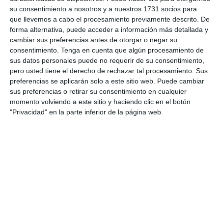
su consentimiento a nosotros y a nuestros 1731 socios para
que llevemos a cabo el procesamiento previamente descrito. De
forma alternativa, puede acceder a información más detallada y
De
fabricación China
, el DAHUA puede utilizarse en
cambiar sus preferencias antes de otorgar o negar su
poste, cabina, trípode o en soporte para guardarraíl. En
consentimiento.
Tenga en cuenta que algún procesamiento de
estos momentos en España
ya está siendo utilizado
sus datos personales puede no requerir de su consentimiento,
por varios ayuntamientos en poste fijo y también se le
pero usted tiene el derecho de rechazar tal procesamiento. Sus
ha visto en trípode en la autovía A-1 en Madrid.
preferencias se aplicarán solo a este sitio web. Puede cambiar
sus preferencias o retirar su consentimiento en cualquier
De difícil detección
debido a su
sistema anti-
momento volviendo a este sitio y haciendo clic en el botón
detectores de radar
y su
baja potencia
, es
indetectable
"Privacidad" en la parte inferior de la página web.
por todos los equipos de detección de radar del
mercado
a excepción de GENEVO
, que ya ha sido capaz
de descifrar el algoritmo e implentarlo a sus equipos.
(más…)
DAHUA:
Continuar Leyendo
Nuevo
Radar
En
Genevo homologa sus equipos
España