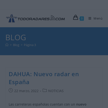
Ir
al
contenido
Menú
0
BLOG
>
Blog
>
Página 3
DAHUA: Nuevo radar en
España
Publicación
Categoría
22 marzo, 2022
NOTICIAS
de
de
la
la
Las carreteras españolas cuentan con un
nuevo
entrada:
entrada: