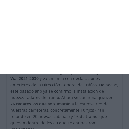
Dron de la Dirección General de Tráfico
Forma parte de la
Estrategia Española de Seguridad
Vial 2021-2030
y va en línea con declaraciones
anteriores de la Dirección General de Tráfico. De hecho,
este pasado año ya se confirmó la instalación de
nuevos radares de tramo. Ahora se confirma que
son
26 radares los que se sumarán
a la extensa red de
nuestras carreteras, concretamente 10 fijos (irán
rotando en 20 nuevas cabinas) y 16 de tramo, que
quedan dentro de los 40 que se anunciaron