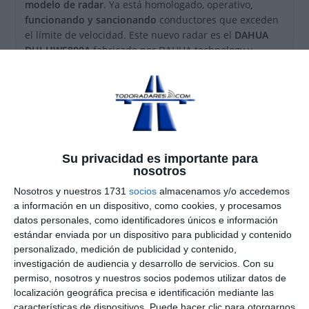
modelo de radar
. Ya está homologado, operativo
,
funcionando y sancionando
conductores que exceden
el límite de velocidad. Este nuevo radar es el
DAHUA
DHI-HWS800A
fabricado por DAHUA technology y
distribuido en España por OBOID tráfico.
Radar en Banda K modulada (
banda K FSK-CW
) con
onda continua y algoritmo de nueva generación.
Mediante la
antena FSK-CW
, compuesta de un emisor y
dos receptores, el dispositivo es capaz de realizar un
seguimiento del objetivo
, obteniendo información de
Su privacidad es importante para
distancia, velocidad radial y ángulo en todo momento, a
nosotros
lo largo del proceso de medición, y calculando la
Nosotros y nuestros 1731
socios
almacenamos y/o accedemos
velocidad de los vehículos mediante el
efecto Doppler
.
a información en un dispositivo, como cookies, y procesamos
datos personales, como identificadores únicos e información
estándar enviada por un dispositivo para publicidad y contenido
personalizado, medición de publicidad y contenido,
investigación de audiencia y desarrollo de servicios.
Con su
permiso, nosotros y nuestros socios podemos utilizar datos de
localización geográfica precisa e identificación mediante las
características de dispositivos. Puede hacer clic para otorgarnos