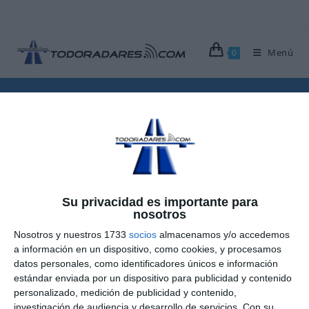
Ir
al
contenido
Menú
0
MANIFIESTO
>
Blog
>
TODORADARES
>
Manifiesto
Su privacidad es importante para
Manifiesto de Todoradares
nosotros
Nosotros y nuestros 1733
socios
almacenamos y/o accedemos
Publicación
Categoría
26 febrero, 2008
Manifiesto
a información en un dispositivo, como cookies, y procesamos
de
de
Comentarios
Sin comentarios
datos personales, como identificadores únicos e información
la
la
de
estándar enviada por un dispositivo para publicidad y contenido
entrada:
entrada:
la
personalizado, medición de publicidad y contenido,
Manifiesto de Todoradares sobre la política de radares
entrada:
investigación de audiencia y desarrollo de servicios.
Con su
de la DGT