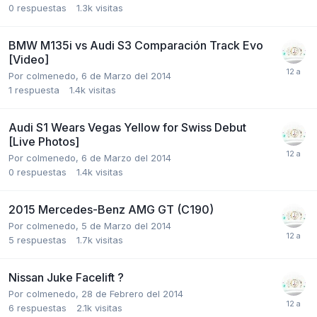
0
respuestas
1.3k
visitas
BMW M135i vs Audi S3 Comparación Track Evo
[Video]
Por
colmenedo
,
6 de Marzo del 2014
1
respuesta
1.4k
visitas
Audi S1 Wears Vegas Yellow for Swiss Debut
[Live Photos]
Por
colmenedo
,
6 de Marzo del 2014
0
respuestas
1.4k
visitas
2015 Mercedes-Benz AMG GT (C190)
Por
colmenedo
,
5 de Marzo del 2014
5
respuestas
1.7k
visitas
Nissan Juke Facelift ?
Por
colmenedo
,
28 de Febrero del 2014
6
respuestas
2.1k
visitas