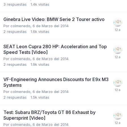
3
respuestas
1.4k
visitas
Ginebra Live Video: BMW Serie 2 Tourer activo
Por
colmenedo
,
6 de Marzo del 2014
2
respuestas
1.6k
visitas
SEAT Leon Cupra 280 HP: Acceleration and Top
Speed Tests [Video]
Por
colmenedo
,
6 de Marzo del 2014
2
respuestas
1.9k
visitas
VF-Engineering Announces Discounts for E9x M3
Systems
Por
colmenedo
,
6 de Marzo del 2014
2
respuestas
1.5k
visitas
Test: Subaru BRZ/Toyota GT 86 Exhaust by
Supersprint [Video]
Por
colmenedo
,
6 de Marzo del 2014