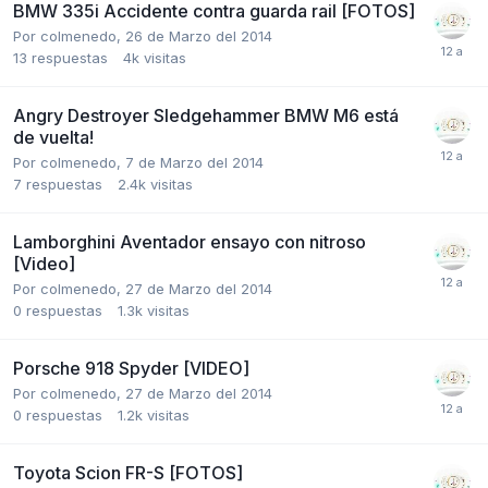
BMW 335i Accidente contra guarda rail [FOTOS]
Por
colmenedo
,
26 de Marzo del 2014
13
respuestas
4k
visitas
Angry Destroyer Sledgehammer BMW M6 está
de vuelta!
Por
colmenedo
,
7 de Marzo del 2014
7
respuestas
2.4k
visitas
Lamborghini Aventador ensayo con nitroso
[Video]
Por
colmenedo
,
27 de Marzo del 2014
0
respuestas
1.3k
visitas
Porsche 918 Spyder [VIDEO]
Por
colmenedo
,
27 de Marzo del 2014
0
respuestas
1.2k
visitas
Toyota Scion FR-S [FOTOS]