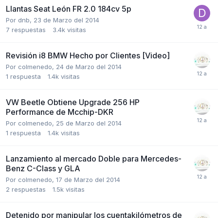
Llantas Seat León FR 2.0 184cv 5p
Por
dnb
,
23 de Marzo del 2014
7
respuestas
3.4k
visitas
Revisión i8 BMW Hecho por Clientes [Video]
Por
colmenedo
,
24 de Marzo del 2014
1
respuesta
1.4k
visitas
VW Beetle Obtiene Upgrade 256 HP
Performance de Mcchip-DKR
Por
colmenedo
,
25 de Marzo del 2014
1
respuesta
1.4k
visitas
Lanzamiento al mercado Doble para Mercedes-
Benz C-Class y GLA
Por
colmenedo
,
17 de Marzo del 2014
2
respuestas
1.5k
visitas
Detenido por manipular los cuentakilómetros de