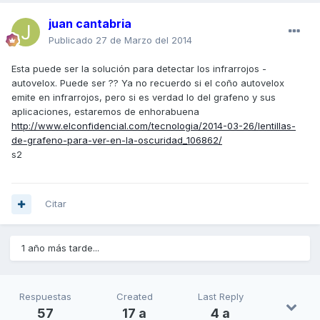
juan cantabria
Publicado
27 de Marzo del 2014
Esta puede ser la solución para detectar los infrarrojos -
autovelox. Puede ser ?? Ya no recuerdo si el coño autovelox
emite en infrarrojos, pero si es verdad lo del grafeno y sus
aplicaciones, estaremos de enhorabuena
http://www.elconfidencial.com/tecnologia/2014-03-26/lentillas-
de-grafeno-para-ver-en-la-oscuridad_106862/
s2
Citar
1 año más tarde...
Respuestas
Created
Last Reply
57
17 a
4 a