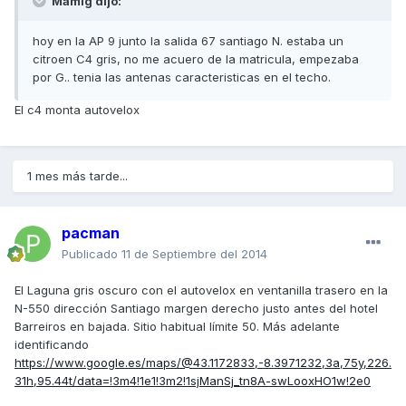
Mamig dijo:
hoy en la AP 9 junto la salida 67 santiago N. estaba un
citroen C4 gris, no me acuero de la matricula, empezaba
por G.. tenia las antenas caracteristicas en el techo.
El c4 monta autovelox
1 mes más tarde...
pacman
Publicado
11 de Septiembre del 2014
El Laguna gris oscuro con el autovelox en ventanilla trasero en la
N-550 dirección Santiago margen derecho justo antes del hotel
Barreiros en bajada. Sitio habitual límite 50. Más adelante
identificando
https://www.google.es/maps/@43.1172833,-8.3971232,3a,75y,226.
31h,95.44t/data=!3m4!1e1!3m2!1sjManSj_tn8A-swLooxHO1w!2e0