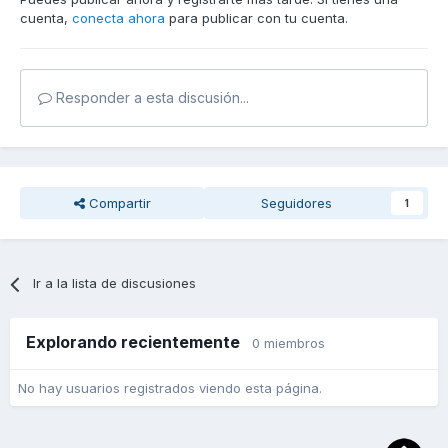
cuenta,
conecta ahora
para publicar con tu cuenta.
http://cloud.tapatalk.com/s/5785ff2194a85/2016-07-
13%2010.43.00.jpg
Enviado desde mi SM-G900F mediante Tapatalk
Responder a esta discusión...
Compartir
Seguidores
1
Ir a la lista de discusiones
Explorando recientemente
0 miembros
No hay usuarios registrados viendo esta página.