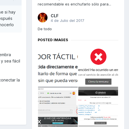
recomendable es enchufarlo sólo para...
se si hay
CLF
después
4 de Julio del 2017
onocerlo
De todo
POSTED IMAGES
hembra
y sea fácil
conectar la