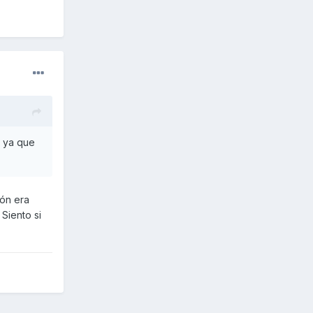
o ya que
ión era
 Siento si