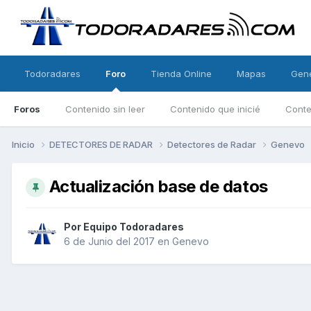
Todoradares
Foro
Tienda Online
Mapas
Gen
Foros
Contenido sin leer
Contenido que inicié
Conte
Inicio
DETECTORES DE RADAR
Detectores de Radar
Genevo
Actualización base de datos
Por
Equipo Todoradares
6 de Junio del 2017
en
Genevo