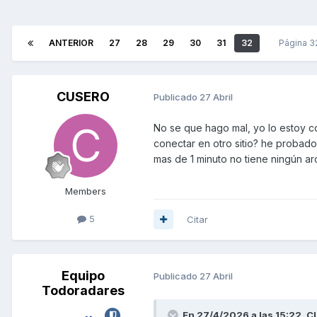
ANTERIOR
27
28
29
30
31
32
Página 3
CUSERO
Publicado
27 Abril
No se que hago mal, yo lo estoy co
conectar en otro sitio? he proba
mas de 1 minuto no tiene ningún ar
Members
5
Citar
Equipo
Publicado
27 Abril
Todoradares
En 27/4/2026 a las 15:22,
C