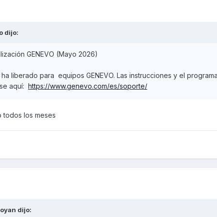
o
dijo:
alización GENEVO (Mayo 2026)
e ha liberado para equipos GENEVO. Las instrucciones y el program
rse aquí:
https://www.genevo.com/es/soporte/
o todos los meses
coyan
dijo: