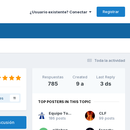
Registrar
¿Usuario existente? Conectar
Toda la actividad
Respuestas
Created
Last Reply
785
9 a
3 ds
es
11
TOP POSTERS IN THIS TOPIC
Equipo Todoradares
CLF
186 posts
99 posts
scusión
pillaban22
fogarty