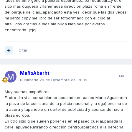
luces de emergencia puestas esperando....pa recaudar....y otro
sitio mas duquesa villahermosa direccion plaza roma en frente
del parque delicias...aparcadito esta vez...decir que las dos veces
mi santo copy me libro de ser fotografiado con el culo al
aire....doy gracias a dios ala buda kien sea por averos
encontrado...jejej
Citar
MañoAbarht
Publicado
29 de Diciembre del 2005
Muy buenas,ampañeros.
El otro dia vi al corsa blanco apostado en paseo Maria Agustin(en
la plaza de la comisaria de la policia nacional y la dga),encima de
la acera y tapandole un cartel de publicidad y apuntando hacia
plaza europa.
En otro sitio q se suelen poner es en el paseo cuellar,pasada la
calle lapuyade,mirando direccion centro,aparcaos a la derecha