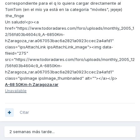
correspondiente para el q lo quiera cargar directamente al
TomTom (en el mío ya está en la categoría "móviles", jejeje)
:the_finge
Un saludo!<p><a
href="https://www.todoradares.com/foro/uploads/monthly_2005_1
2/56fd03b4604c9_A-6850Km-
hZaragoza_rar.a067053bac6a2821a0923ccec2a4afd1"
class="ipsAttachLink ipsAttachLink_image"><img data-
fileid="275"
src="https://www.todoradares.com/foro/uploads/monthly_2005_12
/56fd03b4604c9_A-6850Km-
hZaragoza_rar.a067053bac6a2821a0923ccec2a4afd1"
class="ipsImage ipsImage_thumbnailed" alt=""></a></p>
A-68 50Km-h Zaragoza.rar
Unavailable
Citar
2 semanas más tarde...