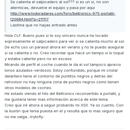
Se calienta el salpicadero al sol??? si es un si, no son
atermicas, devuelve el equipo y pasa por aqui
http://www.todoradares.com/foro/beltronics-975-portatil-
t20684.html?p=211117
Lastima que no hayas entrado antes
Hola CLF. Bueno pues si te soy sincero nunca he tocado
expresamente el salpicadero para ver si se calienta mucho al sol.
De echo uso un parasol ahora en verano y no te puedo asegurar
si se calienta o no. Creo recordar que hace un tiempo si lo toqué
y estaba caliente pero no en exceso.
Mirando de perfil el coche cuando le da el sol tampoco aprecio
tonos azulados-verdosos. Estoy confundido, porque mi cristal
delantero tiene el contorno de puntitos negros y detras del
retrovisor no hay ninguna zona de puntos negros como tienen
otros modelos de coches.
He estado viendo el hilo del Beltronics reconvertido a portatil, y
me gustaria tener mas información acerca de este tema.
Creo que iré ahora a seguir probando mi X50. Ya os cuento. Con
la ilusión que tenia puesta en el y resulta que lo mas seguro que
no me valga...:trytofly: