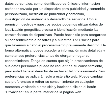
datos personales, como identificadores únicos e información
estándar enviada por un dispositivo para publicidad y contenido
Publicación
Categoría
25 febrero, 2008
Inhibidores
personalizado, medición de publicidad y contenido,
de
de
investigación de audiencia y desarrollo de servicios.
Con su
la
la
permiso, nosotros y nuestros socios podemos utilizar datos de
entrada:
entrada:
PRUEBAS DE LOS INHIBIDORES DE LÁSER DEL MERCADO POR EL EQUIPO
localización geográfica precisa e identificación mediante las
DE TODORADARES
características de dispositivos. Puede hacer clic para otorgarnos
su consentimiento a nosotros y a nuestros 1731 socios para
(Para más información consulten
Inhibidores de laser
)
que llevemos a cabo el procesamiento previamente descrito. De
forma alternativa, puede acceder a información más detallada y
cambiar sus preferencias antes de otorgar o negar su
consentimiento.
Tenga en cuenta que algún procesamiento de
sus datos personales puede no requerir de su consentimiento,
pero usted tiene el derecho de rechazar tal procesamiento. Sus
preferencias se aplicarán solo a este sitio web. Puede cambiar
sus preferencias o retirar su consentimiento en cualquier
momento volviendo a este sitio y haciendo clic en el botón
"Privacidad" en la parte inferior de la página web.