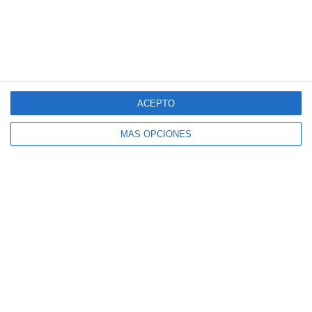
INFRARROJOS
NO
-
+
AÑADIR AL CARRITO
COMPRAR YA
ACEPTO
MÁS OPCIONES
Cámara trasera Blackvue
para dashcams de 2 canales.
Disponible con visión IR (infrarrojos).
NOTA – No compatible con Dashcams de 1CH que no incluyan
puerto para cámara trasera.
DESCRIPCIÓN
INFORMACIÓN ADICIONAL