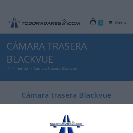
Menú
0
CÁMARA TRASERA
BLACKVUE
>
Tienda
>
Cámara trasera Blackvue
Cámara trasera Blackvue