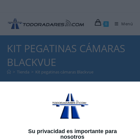
Menú
0
KIT PEGATINAS CÁMARAS
BLACKVUE
>
Tienda
>
Kit pegatinas cámaras Blackvue
Kit pegatinas cámaras Blackvue
Su privacidad es importante para
nosotros