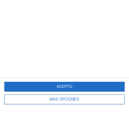
-
+
AÑADIR AL CARRITO
COMPRAR YA
Kit de pegatinas para cámaras Blackvue. Válido para cualquiera
de los modelos de cámara de coche Blackvue. Incluye
pack de 2
pegatinas
.
ACEPTO
DESCRIPCIÓN
MÁS OPCIONES
Descripción