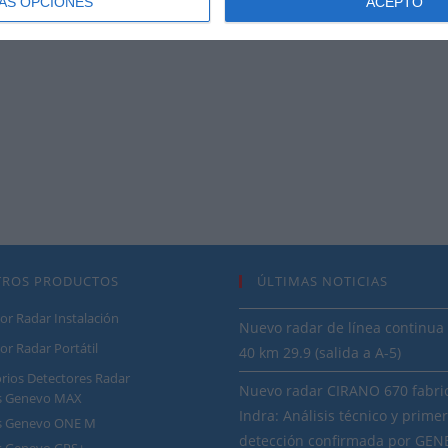
ÁS OPCIONES
ACEPTO
2.2 o apagado de vehiculo
cámaras Blackvue
TROS PRODUCTOS
ÚLTIMAS NOTICIAS
or Radar Instalación
Nuevo radar de línea continua 
or Radar Portátil
40 km 29.9 (salida a A-5)
rios Detectores Radar
Nuevo radar CIRANO 670 fabri
os Genevo MAX
Indra: Análisis técnico y prime
os Genevo ONE M
detección confirmada por GE