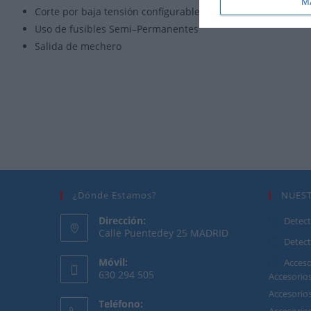
M
Corte por
baja tensión configurable
: 11.4V / 11.8V / 12 / 1
Uso
de fusibles
Semi
–
Permanentes
Salida de mechero
Inicio
>
Tienda
>
Accesorios cámaras de coche
>
Power Magic Pro para 
¿Dónde Estamos?
NUES
Dirección:
Detect
Calle Puentedey 25 MADRID
Detect
Móvil:
Acceso
630 294 505
Accesori
Accesori
Teléfono: