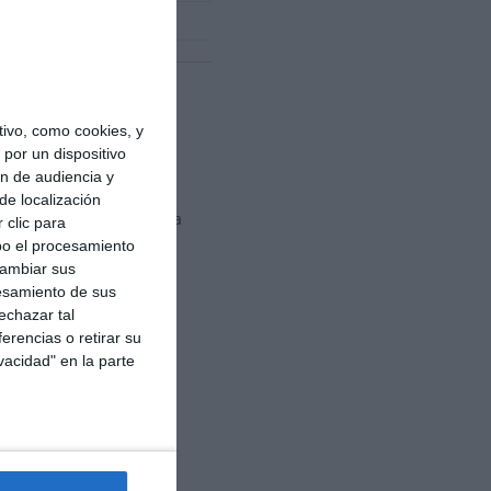
ivo, como cookies, y
por un dispositivo
.
ón de audiencia y
de localización
zará el gasto de energía
 clic para
bo el procesamiento
cambiar sus
esamiento de sus
echazar tal
erencias o retirar su
vacidad" en la parte