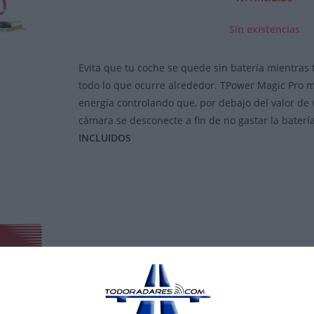
Sin existencias
Evita que tu coche se quede sin batería mientras
todo lo que ocurre alrededor. TPower Magic Pro m
energía controlando que, por debajo del valor de v
cámara se desconecte a fin de no gastar la baterí
INCLUIDOS