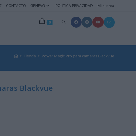
?
CONTACTO
GENEVO
POLÍTICA PRIVACIDAD
Mi cuenta
0
>
Tienda
>
Power Magic Pro para cámaras Blackvue
maras Blackvue