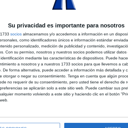
DESCRIPCIÓN
Su privacidad es importante para nosotros
s 1733
socios
almacenamos y/o accedemos a información en un disposit
sonales, como identificadores únicos e información estándar enviada 
ckvue cuya función es evitar que el vehículo se quede sin batería
ntenido personalizado, medición de publicidad y contenido, investigaci
os.
Con su permiso, nosotros y nuestros socios podemos utilizar datos 
ueda en funcionamiento en modo Parking, Power Magic Pro monitori
identificación mediante las características de dispositivos. Puede hacer
la cámara se desconecte a fin de no gastar la batería del coche.
ntimiento a nosotros y a nuestros 1733 socios para que llevemos a ca
. De forma alternativa, puede acceder a información más detallada y 
e otorgar o negar su consentimiento.
Tenga en cuenta que algún proc
ículo
cae por debajo del
valor configurado.
de no requerir de su consentimiento, pero usted tiene el derecho de r
referencias se aplicarán solo a este sitio web. Puede cambiar sus pref
alquier momento volviendo a este sitio y haciendo clic en el botón "Pri
 web.