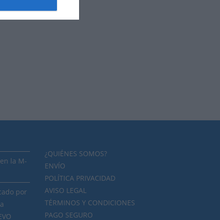
¿QUIÉNES SOMOS?
en la M-
ENVÍO
POLÍTICA PRIVACIDAD
AVISO LEGAL
cado por
TÉRMINOS Y CONDICIONES
ra
PAGO SEGURO
NEVO