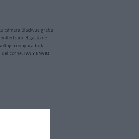
 tu cámara Blackvue graba
onitorizará el gasto de
oltaje configurado, la
a del coche.
IVA Y ENVIO