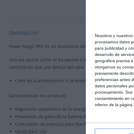
Descripción
Nosotros y nuestro
procesamos datos per
Power Magic PRO es un dispositivo de control para cámaras Bla
para publicidad y co
desarrollo de servici
Una vez que el coche se ha parado y la cámara Blackvue se q
geográfica precisa e 
controlando que, por debajo del valor de voltaje configurado, 
otorgarnos su conse
previamente descrito
preferencias antes d
C
orte de la alimentación
si la tensión
de la batería del veh
datos personales pue
procesamiento. Sus p
Características del producto
consentimiento en cu
inferior de la página
Regulación automática de la energía
eléctrica
Prevención de gasto
de
la batería del coche
Controlador de potencia
para
BlackVue
Válido para 12V