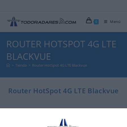
Menú
0
ROUTER HOTSPOT 4G LTE
BLACKVUE
>
Tienda
>
Router HotSpot 4G LTE Blackvue
Router HotSpot 4G LTE Blackvue